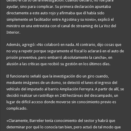
desvió el curso de la investigación. Cuando declaró, no fue para
ayudar, sino para complicar. Su primera declaración apuntaba
directamente a este auto rojo y afirmaba que él había sido
simplemente un facilitador entre Agostina y su novio», explicó el
ministro en una entrevista con el canal de streaming de La Voz del
Interior.
Además, agregó: «No colaboró en nada. Al contrario, dijo cosas que
no voy a repetir porque seguramente el fiscal lo aclarará en el auto de
prisión preventiva, pero embarró absolutamente la cancha», en
alusión a las críticas que recibió su gestión en los últimos días.
El funcionario señaló que la investigación dio un giro cuando,
mediante imágenes de un domo, se detectó el lunes el ingreso del
vehículo del imputado al barrio Ampliación Ferreyra. A partir de allí, se
decidió realizar un rastrillaje en 240 hectáreas del descampado, un
lugar de difícil acceso donde moverse sin conocimiento previo es
complicado.
«Claramente, Barrelier tenía conocimiento del sector y habrá que
determinar por qué lo conocía tan bien, pero actuó de tal modo que