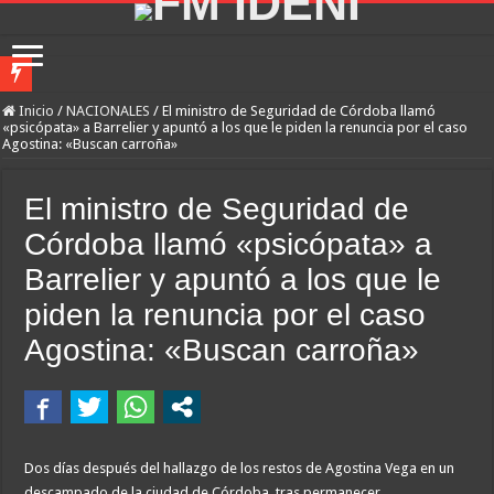
River lo descartó y el pibe Jaime brilla en Peñarol de Montevideo: «¿Nos dieron
Inicio
/
NACIONALES
/
El ministro de Seguridad de Córdoba llamó
«psicópata» a Barrelier y apuntó a los que le piden la renuncia por el caso
Agostina: «Buscan carroña»
Flávio Bolsonaro culpó a Lula da Silva de la crisis con Argentina y a su «polític
Camilota presentó a su nueva novia y contó su historia de amor: «Hoy, por fin, 
El ministro de Seguridad de
Franco Mastantuono se fue de Real Madrid y en Italia lo recibió una multitud: ju
Córdoba llamó «psicópata» a
Dolor en Chubut: murió el intendente de Gaiman en medio de una operación
Barrelier y apuntó a los que le
Escala el conflicto universitario: los rectores piden a la Justicia que intime al 
piden la renuncia por el caso
Pedradas, corridas y detenidos frente al Congreso en la marcha contra la Ley de 
Agostina: «Buscan carroña»
La Cámara de Casación confirmó el procesamiento de Julio de Vido y su esposa po
La contundente respuesta de Benegas Lynch a una senadora K que quiso sacarlo de
«Yo tenía mi propia droga, creo que me la habían regalado»: qué declaró Candela 
Dos días después del hallazgo de los restos de Agostina Vega en un
descampado de la ciudad de Córdoba, tras permanecer