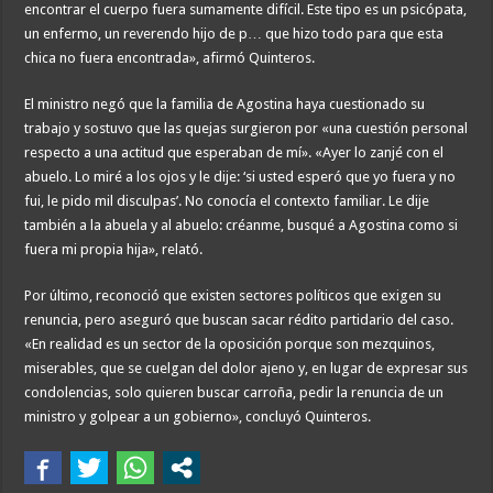
encontrar el cuerpo fuera sumamente difícil. Este tipo es un psicópata,
un enfermo, un reverendo hijo de p… que hizo todo para que esta
chica no fuera encontrada», afirmó Quinteros.
El ministro negó que la familia de Agostina haya cuestionado su
trabajo y sostuvo que las quejas surgieron por «una cuestión personal
respecto a una actitud que esperaban de mí». «Ayer lo zanjé con el
abuelo. Lo miré a los ojos y le dije: ‘si usted esperó que yo fuera y no
fui, le pido mil disculpas’. No conocía el contexto familiar. Le dije
también a la abuela y al abuelo: créanme, busqué a Agostina como si
fuera mi propia hija», relató.
Por último, reconoció que existen sectores políticos que exigen su
renuncia, pero aseguró que buscan sacar rédito partidario del caso.
«En realidad es un sector de la oposición porque son mezquinos,
miserables, que se cuelgan del dolor ajeno y, en lugar de expresar sus
condolencias, solo quieren buscar carroña, pedir la renuncia de un
ministro y golpear a un gobierno», concluyó Quinteros.