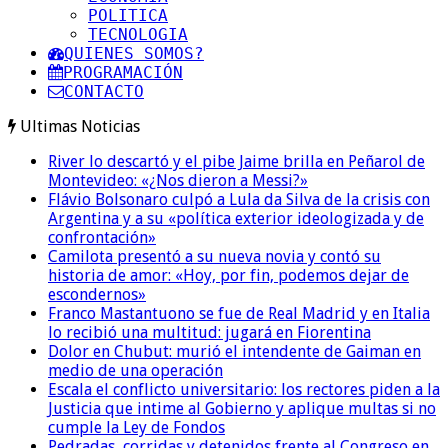
POLITICA
TECNOLOGIA
QUIENES SOMOS?
PROGRAMACIÓN
CONTACTO
Ultimas Noticias
River lo descartó y el pibe Jaime brilla en Peñarol de
Montevideo: «¿Nos dieron a Messi?»
Flávio Bolsonaro culpó a Lula da Silva de la crisis con
Argentina y a su «política exterior ideologizada y de
confrontación»
Camilota presentó a su nueva novia y contó su
historia de amor: «Hoy, por fin, podemos dejar de
escondernos»
Franco Mastantuono se fue de Real Madrid y en Italia
lo recibió una multitud: jugará en Fiorentina
Dolor en Chubut: murió el intendente de Gaiman en
medio de una operación
Escala el conflicto universitario: los rectores piden a la
Justicia que intime al Gobierno y aplique multas si no
cumple la Ley de Fondos
Pedradas, corridas y detenidos frente al Congreso en