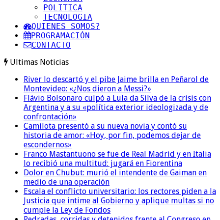
POLITICA
TECNOLOGIA
QUIENES SOMOS?
PROGRAMACIÓN
CONTACTO
Ultimas Noticias
River lo descartó y el pibe Jaime brilla en Peñarol de
Montevideo: «¿Nos dieron a Messi?»
Flávio Bolsonaro culpó a Lula da Silva de la crisis con
Argentina y a su «política exterior ideologizada y de
confrontación»
Camilota presentó a su nueva novia y contó su
historia de amor: «Hoy, por fin, podemos dejar de
escondernos»
Franco Mastantuono se fue de Real Madrid y en Italia
lo recibió una multitud: jugará en Fiorentina
Dolor en Chubut: murió el intendente de Gaiman en
medio de una operación
Escala el conflicto universitario: los rectores piden a la
Justicia que intime al Gobierno y aplique multas si no
cumple la Ley de Fondos
Pedradas, corridas y detenidos frente al Congreso en