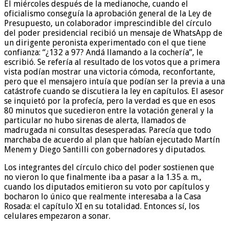
El miércoles después de la medianoche, cuando el
oficialismo conseguía la aprobación general de la Ley de
Presupuesto, un colaborador imprescindible del círculo
del poder presidencial recibió un mensaje de WhatsApp de
un dirigente peronista experimentado con el que tiene
confianza: “¿132 a 97? Andá llamando a la cochería”, le
escribió. Se refería al resultado de los votos que a primera
vista podían mostrar una victoria cómoda, reconfortante,
pero que el mensajero intuía que podían ser la previa a una
catástrofe cuando se discutiera la ley en capítulos. El asesor
se inquietó por la profecía, pero la verdad es que en esos
80 minutos que sucedieron entre la votación general y la
particular no hubo sirenas de alerta, llamados de
madrugada ni consultas desesperadas. Parecía que todo
marchaba de acuerdo al plan que habían ejecutado Martín
Menem y Diego Santilli con gobernadores y diputados.
Los integrantes del círculo chico del poder sostienen que
no vieron lo que finalmente iba a pasar a la 1.35 a. m.,
cuando los diputados emitieron su voto por capítulos y
bocharon lo único que realmente interesaba a la Casa
Rosada: el capítulo XI en su totalidad. Entonces sí, los
celulares empezaron a sonar.