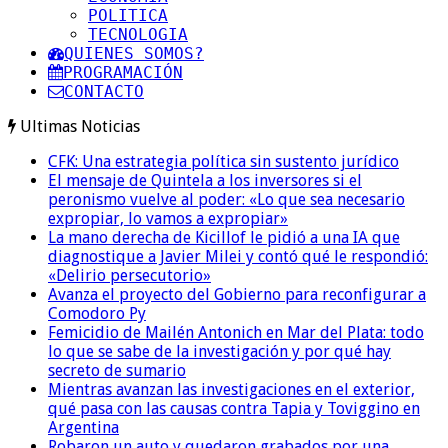
POLITICA
TECNOLOGIA
QUIENES SOMOS?
PROGRAMACIÓN
CONTACTO
Ultimas Noticias
CFK: Una estrategia política sin sustento jurídico
El mensaje de Quintela a los inversores si el
peronismo vuelve al poder: «Lo que sea necesario
expropiar, lo vamos a expropiar»
La mano derecha de Kicillof le pidió a una IA que
diagnostique a Javier Milei y contó qué le respondió:
«Delirio persecutorio»
Avanza el proyecto del Gobierno para reconfigurar a
Comodoro Py
Femicidio de Mailén Antonich en Mar del Plata: todo
lo que se sabe de la investigación y por qué hay
secreto de sumario
Mientras avanzan las investigaciones en el exterior,
qué pasa con las causas contra Tapia y Toviggino en
Argentina
Robaron un auto y quedaron grabados por una