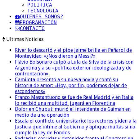
POLITICA
TECNOLOGIA
QUIENES SOMOS?
PROGRAMACIÓN
CONTACTO
Ultimas Noticias
River lo descartó y el pibe Jaime brilla en Peñarol de
Montevideo: «¿Nos dieron a Messi?»
Flávio Bolsonaro culpó a Lula da Silva de la crisis con
Argentina y a su «política exterior ideologizada y de
confrontación»
Camilota presentó a su nueva novia y contó su
historia de amor: «Hoy, por fin, podemos dejar de
escondernos»
Franco Mastantuono se fue de Real Madrid y en Italia
lo recibió una multitud: jugará en Fiorentina
Dolor en Chubut: murió el intendente de Gaiman en
medio de una operación
Escala el conflicto universitario: los rectores piden a la
Justicia que intime al Gobierno y aplique multas si no
cumple la Ley de Fondos
Pedradas, corridas y detenidos frente al Congreso en