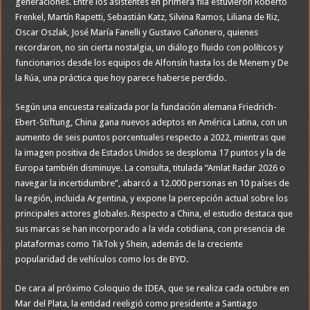
generaciones. Entre los asistentes en primera fila estuvieron Roberto
Frenkel, Martín Rapetti, Sebastián Katz, Silvina Ramos, Liliana de Riz,
Oscar Oszlak, José María Fanelli y Gustavo Cañonero, quienes
recordaron, no sin cierta nostalgia, un diálogo fluido con políticos y
funcionarios desde los equipos de Alfonsín hasta los de Menem y De
la Rúa, una práctica que hoy parece haberse perdido.
Según una encuesta realizada por la fundación alemana Friedrich-
Ebert-Stiftung, China gana nuevos adeptos en América Latina, con un
aumento de seis puntos porcentuales respecto a 2022, mientras que
la imagen positiva de Estados Unidos se desploma 17 puntos y la de
Europa también disminuye. La consulta, titulada “Amlat Radar 2026 o
navegar la incertidumbre”, abarcó a 12.000 personas en 10 países de
la región, incluida Argentina, y expone la percepción actual sobre los
principales actores globales. Respecto a China, el estudio destaca que
sus marcas se han incorporado a la vida cotidiana, con presencia de
plataformas como TikTok y Shein, además de la creciente
popularidad de vehículos como los de BYD.
De cara al próximo Coloquio de IDEA, que se realiza cada octubre en
Mar del Plata, la entidad reeligió como presidente a Santiago