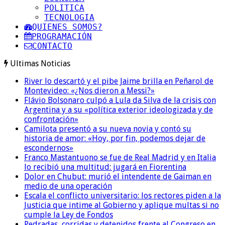
POLITICA
TECNOLOGIA
QUIENES SOMOS?
PROGRAMACIÓN
CONTACTO
Ultimas Noticias
River lo descartó y el pibe Jaime brilla en Peñarol de
Montevideo: «¿Nos dieron a Messi?»
Flávio Bolsonaro culpó a Lula da Silva de la crisis con
Argentina y a su «política exterior ideologizada y de
confrontación»
Camilota presentó a su nueva novia y contó su
historia de amor: «Hoy, por fin, podemos dejar de
escondernos»
Franco Mastantuono se fue de Real Madrid y en Italia
lo recibió una multitud: jugará en Fiorentina
Dolor en Chubut: murió el intendente de Gaiman en
medio de una operación
Escala el conflicto universitario: los rectores piden a la
Justicia que intime al Gobierno y aplique multas si no
cumple la Ley de Fondos
Pedradas, corridas y detenidos frente al Congreso en