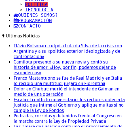
POLITICA
TECNOLOGIA
QUIENES SOMOS?
PROGRAMACIÓN
CONTACTO
Ultimas Noticias
Flávio Bolsonaro culpó a Lula da Silva de la crisis con
Argentina y a su «política exterior ideologizada y de
confrontación»
Camilota presentó a su nueva novia y contó su
historia de amor: «Hoy, por fin, podemos dejar de
escondernos»
Franco Mastantuono se fue de Real Madrid y en Italia
lo recibió una multitud: jugará en Fiorentina
Dolor en Chubut: murió el intendente de Gaiman en
medio de una operación
Escala el conflicto universitario: los rectores piden a la
Justicia que intime al Gobierno y aplique multas si no
cumple la Ley de Fondos
Pedradas, corridas y detenidos frente al Congreso en
la marcha contra la Ley de Propiedad Privada
La Cámara de Casación confirmó el procesamiento de