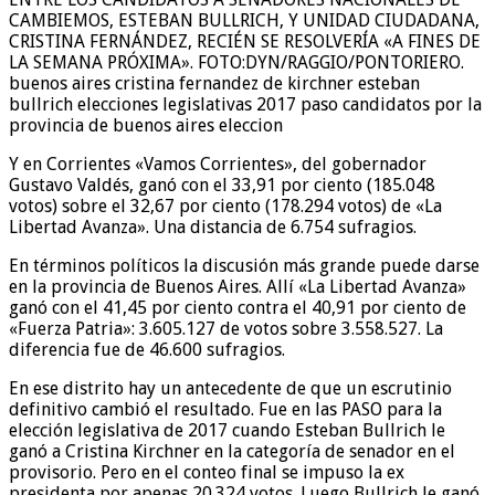
CAMBIEMOS, ESTEBAN BULLRICH, Y UNIDAD CIUDADANA,
CRISTINA FERNÁNDEZ, RECIÉN SE RESOLVERÍA «A FINES DE
LA SEMANA PRÓXIMA». FOTO:DYN/RAGGIO/PONTORIERO.
buenos aires cristina fernandez de kirchner esteban
bullrich elecciones legislativas 2017 paso candidatos por la
provincia de buenos aires eleccion
Y en Corrientes «Vamos Corrientes», del gobernador
Gustavo Valdés, ganó con el 33,91 por ciento (185.048
votos) sobre el 32,67 por ciento (178.294 votos) de «La
Libertad Avanza». Una distancia de 6.754 sufragios.
En términos políticos la discusión más grande puede darse
en la provincia de Buenos Aires. Allí «La Libertad Avanza»
ganó con el 41,45 por ciento contra el 40,91 por ciento de
«Fuerza Patria»: 3.605.127 de votos sobre 3.558.527. La
diferencia fue de 46.600 sufragios.
En ese distrito hay un antecedente de que un escrutinio
definitivo cambió el resultado. Fue en las PASO para la
elección legislativa de 2017 cuando Esteban Bullrich le
ganó a Cristina Kirchner en la categoría de senador en el
provisorio. Pero en el conteo final se impuso la ex
presidenta por apenas 20.324 votos. Luego Bullrich le ganó