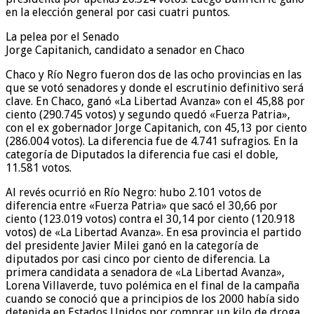
en la elección general por casi cuatri puntos.
La pelea por el Senado
Jorge Capitanich, candidato a senador en Chaco
Chaco y Río Negro fueron dos de las ocho provincias en las
que se votó senadores y donde el escrutinio definitivo será
clave. En Chaco, ganó «La Libertad Avanza» con el 45,88 por
ciento (290.745 votos) y segundo quedó «Fuerza Patria»,
con el ex gobernador Jorge Capitanich, con 45,13 por ciento
(286.004 votos). La diferencia fue de 4.741 sufragios. En la
categoría de Diputados la diferencia fue casi el doble,
11.581 votos.
Al revés ocurrió en Río Negro: hubo 2.101 votos de
diferencia entre «Fuerza Patria» que sacó el 30,66 por
ciento (123.019 votos) contra el 30,14 por ciento (120.918
votos) de «La Libertad Avanza». En esa provincia el partido
del presidente Javier Milei ganó en la categoría de
diputados por casi cinco por ciento de diferencia. La
primera candidata a senadora de «La Libertad Avanza»,
Lorena Villaverde, tuvo polémica en el final de la campaña
cuando se conoció que a principios de los 2000 había sido
detenida en Estados Unidos por comprar un kilo de droga.