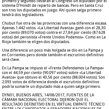
primero y segundo llevarán al Congreso un diputado por el
sistema D’Hondt de reparto de bancas. Pero en Santa Cruz
son tres los diputados en juego. Ahí quien salga primero
tendrá dos legisladores.
Chubut fue otra de las provincias con una diferencia escasa.
Apenas 1.442 votos. «La Libertad Avanza» ganó con el 28,30
por ciento (89.070 votos) contra el 27,84 por ciento (87.628
votos) del peronista «Frente Unidos Podemos». Como en La
Rioja también se eligen dos diputados.
Una diferencia un poco más holgada se dio en La Pampa y
en Corrientes pero donde también el escrutinio definitivo
será clave.
En La Pampa se impuso el «Frente Defendamos La Pampa»
con el 44,59 por ciento (90.097 votos) sobre «La Libertad
Avanza» que obtuvo el 43,56 por ciento (88.004 votos). Son
2.093 votos de diferencia donde el escrutinio definitivo
podría sumarle un diputado más a quien salga primero.
DYN01, BUENOS AIRES, 14/08/2017, FUENTES DE LA
CÁMARA NACIONAL ELECTORAL DIJERON QUE EL
RESULTADO DEFINITIVO EN EL VIRTUAL EMPATE TÉCNICO
ENTRE LOS CANDIDATOS A SENADORES NACIONALES DE