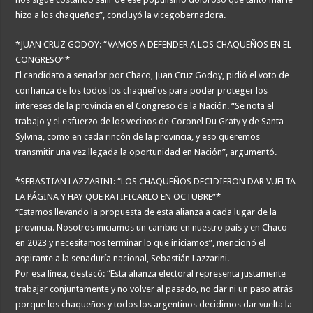
hizo a los chaqueños”, concluyó la vicegobernadora.
*JUAN CRUZ GODOY: “VAMOS A DEFENDER A LOS CHAQUEÑOS EN EL
CONGRESO”*
El candidato a senador por Chaco, Juan Cruz Godoy, pidió el voto de
confianza de los todos los chaqueños para poder proteger los
intereses de la provincia en el Congreso de la Nación. “Se nota el
trabajo y el esfuerzo de los vecinos de Coronel Du Graty y de Santa
Sylvina, como en cada rincón de la provincia, y eso queremos
transmitir una vez llegada la oportunidad en Nación”, argumentó.
*SEBASTIAN LAZZARINI: “LOS CHAQUEÑOS DECIDIERON DAR VUELTA
LA PÁGINA Y HAY QUE RATIFICARLO EN OCTUBRE”*
“Estamos llevando la propuesta de esta alianza a cada lugar de la
provincia. Nosotros iniciamos un cambio en nuestro país y en Chaco
en 2023 y necesitamos terminar lo que iniciamos”, mencionó el
aspirante a la senaduría nacional, Sebastián Lazzarini.
Por esa línea, destacó: “Esta alianza electoral representa justamente
trabajar conjuntamente y no volver al pasado, no dar ni un paso atrás
porque los chaqueños y todos los argentinos decidimos dar vuelta la