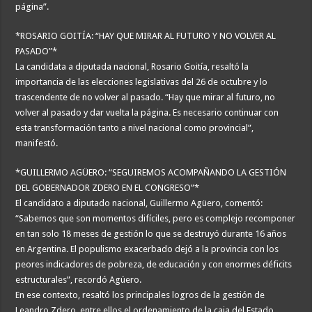
página”.
*ROSARIO GOITÍA: “HAY QUE MIRAR AL FUTURO Y NO VOLVER AL
PASADO”*
La candidata a diputada nacional, Rosario Goitía, resaltó la
importancia de las elecciones legislativas del 26 de octubre y lo
trascendente de no volver al pasado. “Hay que mirar al futuro, no
volver al pasado y dar vuelta la página. Es necesario continuar con
esta transformación tanto a nivel nacional como provincial”,
manifestó.
*GUILLERMO AGÜERO: “SEGUIREMOS ACOMPAÑANDO LA GESTIÓN
DEL GOBERNADOR ZDERO EN EL CONGRESO”*
El candidato a diputado nacional, Guillermo Agüero, comentó:
“Sabemos que son momentos difíciles, pero es complejo recomponer
en tan solo 18 meses de gestión lo que se destruyó durante 16 años
en Argentina. El populismo exacerbado dejó a la provincia con los
peores indicadores de pobreza, de educación y con enormes déficits
estructurales”, recordó Agüero.
En ese contexto, resaltó los principales logros de la gestión de
Leandro Zdero, entre ellos el ordenamiento de la caja del Estado