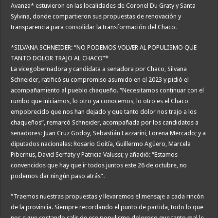
Avanza* estuvieron en las localidades de Coronel Du Graty y Santa
Sylvina, donde compartieron sus propuestas de renovación y
transparencia para consolidar la transformación del Chaco.
*SILVANA SCHNEIDER: “NO PODEMOS VOLVER AL POPULISMO QUE
TANTO DOLOR TRAJO AL CHACO”*
La vicegobernadora y candidata a senadora por Chaco, Silvana
Schneider, ratificó su compromiso asumido en el 2023 y pidió el
acompañamiento al pueblo chaqueño. “Necesitamos continuar con el
rumbo que iniciamos, lo otro ya conocemos, lo otro es el Chaco
empobrecido que nos han dejado y que tanto dolor nos trajo a los
chaqueños”, remarcó Schneider, acompañada por los candidatos a
senadores: Juan Cruz Godoy, Sebastián Lazzarini, Lorena Mercado; y a
diputados nacionales: Rosario Goitía, Guillermo Agüero, Marcela
Pibernus, David Serfaty y Patricia Valussi; y añadió: “Estamos
convencidos que hay que ir todos juntos este 26 de octubre, no
podemos dar ningún paso atrás”.
“Traemos nuestras propuestas y llevaremos el mensaje a cada rincón
de la provincia. Siempre recordando el punto de partida, todo lo que
nos sigue costando salir de ese populismo doloroso que tanto mal le