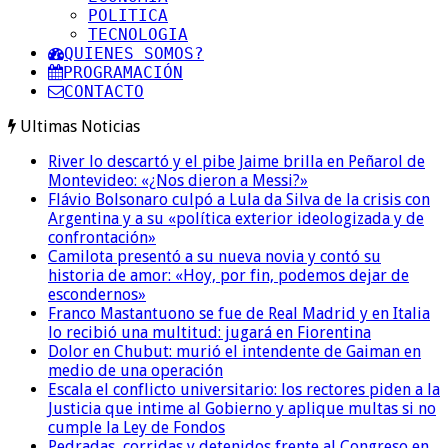
POLITICA
TECNOLOGIA
QUIENES SOMOS?
PROGRAMACIÓN
CONTACTO
Ultimas Noticias
River lo descartó y el pibe Jaime brilla en Peñarol de
Montevideo: «¿Nos dieron a Messi?»
Flávio Bolsonaro culpó a Lula da Silva de la crisis con
Argentina y a su «política exterior ideologizada y de
confrontación»
Camilota presentó a su nueva novia y contó su
historia de amor: «Hoy, por fin, podemos dejar de
escondernos»
Franco Mastantuono se fue de Real Madrid y en Italia
lo recibió una multitud: jugará en Fiorentina
Dolor en Chubut: murió el intendente de Gaiman en
medio de una operación
Escala el conflicto universitario: los rectores piden a la
Justicia que intime al Gobierno y aplique multas si no
cumple la Ley de Fondos
Pedradas, corridas y detenidos frente al Congreso en