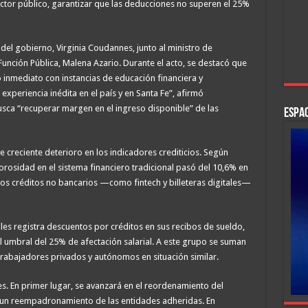
ector público, garantizar que las deducciones no superen el 25%
del gobierno, Virginia Coudannes, junto al ministro de
 Función Pública, Malena Azario. Durante el acto, se destacó que
 inmediato con instancias de educación financiera y
 experiencia inédita en el país y en Santa Fe”, afirmó
usca “recuperar margen en el ingreso disponible” de las
ESPAC
 creciente deterioro en los indicadores crediticios. Según
morosidad en el sistema financiero tradicional pasó del 10,6% en
los créditos no bancarios —como fintech y billeteras digitales—
ales registra descuentos por créditos en sus recibos de sueldo,
l umbral del 25% de afectación salarial. A este grupo se suman
rabajadores privados y autónomos en situación similar.
les. En primer lugar, se avanzará en el reordenamiento del
un reempadronamiento de las entidades adheridas. En