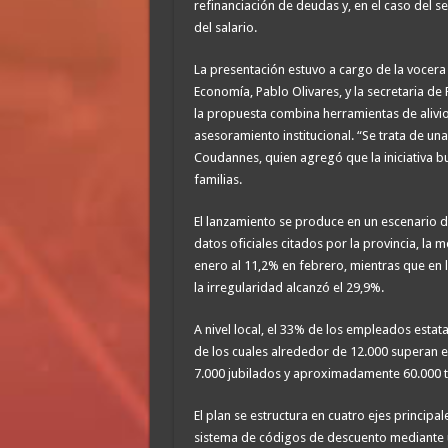
refinanciación de deudas y, en el caso del s
del salario.
La presentación estuvo a cargo de la vocera 
Economía, Pablo Olivares, y la secretaria de
la propuesta combina herramientas de alivio
asesoramiento institucional. “Se trata de una
Coudannes, quien agregó que la iniciativa b
familias.
El lanzamiento se produce en un escenario de
datos oficiales citados por la provincia, la 
enero al 11,2% en febrero, mientras que en 
la irregularidad alcanzó el 29,9%.
A nivel local, el 33% de los empleados estat
de los cuales alrededor de 12.000 superan e
7.000 jubilados y aproximadamente 60.000 t
El plan se estructura en cuatro ejes principa
sistema de códigos de descuento mediante 