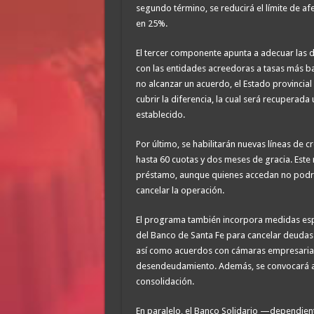
segundo término, se reducirá el límite de af
en 25%.
El tercer componente apunta a adecuar las d
con las entidades acreedoras a tasas más baj
no alcanzar un acuerdo, el Estado provincial 
cubrir la diferencia, la cual será recuperad
establecido.
Por último, se habilitarán nuevas líneas de 
hasta 60 cuotas y dos meses de gracia. Est
préstamo, aunque quienes accedan no podr
cancelar la operación.
El programa también incorpora medidas especí
del Banco de Santa Fe para cancelar deudas
así como acuerdos con cámaras empresaria
desendeudamiento. Además, se convocará a e
consolidación.
En paralelo, el Banco Solidario —dependien