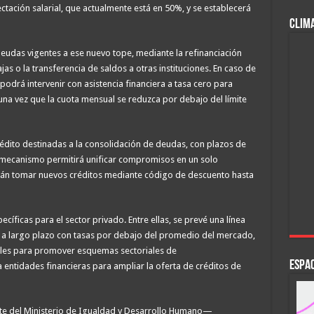
ectación salarial, que actualmente está en 50%, y se establecerá
CLIM
eudas vigentes a ese nuevo tope, mediante la refinanciación
as o la transferencia de saldos a otras instituciones. En caso de
podrá intervenir con asistencia financiera a tasa cero para
a una vez que la cuota mensual se reduzca por debajo del límite
crédito destinadas a la consolidación de deudas, con plazos de
e mecanismo permitirá unificar compromisos en un solo
án tomar nuevos créditos mediante código de descuento hasta
ficas para el sector privado. Entre ellas, se prevé una línea
 a largo plazo con tasas por debajo del promedio del mercado,
les para promover esquemas sectoriales de
ESPAC
ntidades financieras para ampliar la oferta de créditos de
te del Ministerio de Igualdad y Desarrollo Humano—