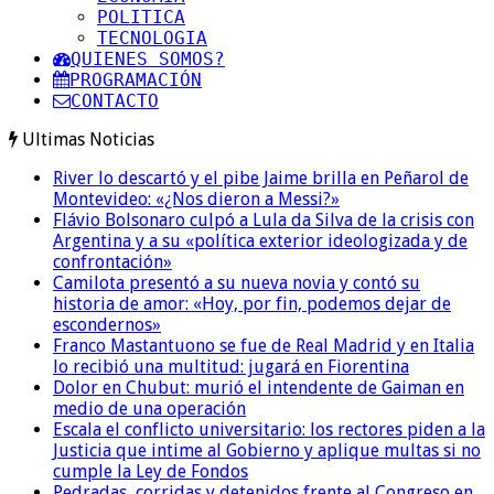
POLITICA
TECNOLOGIA
QUIENES SOMOS?
PROGRAMACIÓN
CONTACTO
Ultimas Noticias
River lo descartó y el pibe Jaime brilla en Peñarol de
Montevideo: «¿Nos dieron a Messi?»
Flávio Bolsonaro culpó a Lula da Silva de la crisis con
Argentina y a su «política exterior ideologizada y de
confrontación»
Camilota presentó a su nueva novia y contó su
historia de amor: «Hoy, por fin, podemos dejar de
escondernos»
Franco Mastantuono se fue de Real Madrid y en Italia
lo recibió una multitud: jugará en Fiorentina
Dolor en Chubut: murió el intendente de Gaiman en
medio de una operación
Escala el conflicto universitario: los rectores piden a la
Justicia que intime al Gobierno y aplique multas si no
cumple la Ley de Fondos
Pedradas, corridas y detenidos frente al Congreso en