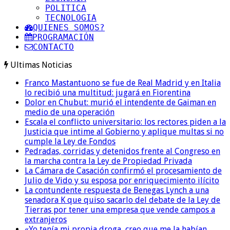
POLITICA
TECNOLOGIA
QUIENES SOMOS?
PROGRAMACIÓN
CONTACTO
Ultimas Noticias
Franco Mastantuono se fue de Real Madrid y en Italia
lo recibió una multitud: jugará en Fiorentina
Dolor en Chubut: murió el intendente de Gaiman en
medio de una operación
Escala el conflicto universitario: los rectores piden a la
Justicia que intime al Gobierno y aplique multas si no
cumple la Ley de Fondos
Pedradas, corridas y detenidos frente al Congreso en
la marcha contra la Ley de Propiedad Privada
La Cámara de Casación confirmó el procesamiento de
Julio de Vido y su esposa por enriquecimiento ilícito
La contundente respuesta de Benegas Lynch a una
senadora K que quiso sacarlo del debate de la Ley de
Tierras por tener una empresa que vende campos a
extranjeros
«Yo tenía mi propia droga, creo que me la habían