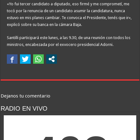
«Yo fui tercer candidato a diputado, eso firmé y me comprometí, me
tocó por la renuncia de un candidato asumir la candidatura, nunca
estuvo en mis planes cambiar. Te convoca el Presidente, tenés que ir»,
explicó sobre su banca en la cámara Baja.
Santilli participará este lunes, a las 9.30, de una reunión con todos los
ministros, encabezada por el exvocero presidencial Adorni.
Dejanos tu comentario
RADIO EN VIVO