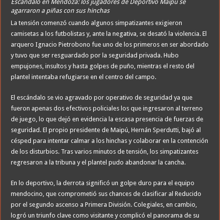
Escándalo en Mendoza: los jugadores de Deportivo Maipú se
agarraron a piñas con sus hinchas
La tensión comenzó cuando algunos simpatizantes exigieron
camisetas a los futbolistas y, ante la negativa, se desató la violencia. El
arquero Ignacio Pietrobono fue uno de los primeros en ser abordado
y tuvo que ser resguardado por la seguridad privada. Hubo
empujones, insultos y hasta golpes de puño, mientras el resto del
plantel intentaba refugiarse en el centro del campo.
El escándalo se vio agravado por operativo de seguridad ya que
fueron apenas dos efectivos policiales los que ingresaron al terreno
de juego, lo que dejó en evidencia la escasa presencia de fuerzas de
seguridad. El propio presidente de Maipú, Hernán Sperdutti, bajó al
césped para intentar calmar a los hinchas y colaborar en la contención
de los disturbios. Tras varios minutos de tensión, los simpatizantes
regresaron a la tribuna y el plantel pudo abandonar la cancha.
En lo deportivo, la derrota significó un golpe duro para el equipo
mendocino, que comprometió sus chances de clasificar al Reducido
por el segundo ascenso a Primera División. Colegiales, en cambio,
logró un triunfo clave como visitante y complicó el panorama de su