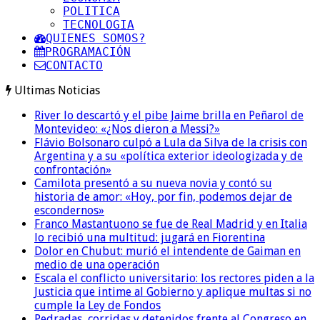
POLITICA
TECNOLOGIA
QUIENES SOMOS?
PROGRAMACIÓN
CONTACTO
Ultimas Noticias
River lo descartó y el pibe Jaime brilla en Peñarol de
Montevideo: «¿Nos dieron a Messi?»
Flávio Bolsonaro culpó a Lula da Silva de la crisis con
Argentina y a su «política exterior ideologizada y de
confrontación»
Camilota presentó a su nueva novia y contó su
historia de amor: «Hoy, por fin, podemos dejar de
escondernos»
Franco Mastantuono se fue de Real Madrid y en Italia
lo recibió una multitud: jugará en Fiorentina
Dolor en Chubut: murió el intendente de Gaiman en
medio de una operación
Escala el conflicto universitario: los rectores piden a la
Justicia que intime al Gobierno y aplique multas si no
cumple la Ley de Fondos
Pedradas, corridas y detenidos frente al Congreso en