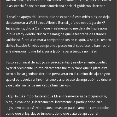
fueron interpretadas como un condicionamiento y un límite concreto a
la asistencia financiera norteamericana hacia el gobierno libertario.
El nivel de apoyo del Tesoro, que se expandió este miércoles, no deja
de asombrar a Wall Street. Alberto Bernal, Jefe de estrategia de XP
Investments, dijo a Clarín que «realmente no me deja de impresionar
lo que estoy viendo. Nunca me imaginé que la tesorería de Estados
Unidos se fuera a animar a comprar pesos en el spot. O sea, el Tesoro
de los Estados Unidos comprando pesos en el spot, eso lo han hecho,
si la memoria no me falla, para Japón y para Europa no más».
«Esto es un nivel de apoyo sin precedentes y es obviamente positivo.
Ayer el presidente Trump claramente fue muy claro que la plata está,
pero si los argentinos deciden perseverar en el camino del ajuste y no
que el país vuelva al Kirchnerismo y al proceso de impresión de dinero
y de tratar mal a los mercados financieros».
«Aquí lo más importante es que Milei incremente su participación o,
bien, la coalición gubernamental incremente la participación en el
legislativo para así evitar estos temas tan patéticamente complicados
como que el legislativo tumbe todo lo que trata de aprobar el