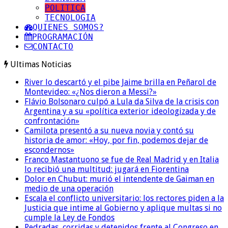
POLITICA
TECNOLOGIA
QUIENES SOMOS?
PROGRAMACIÓN
CONTACTO
Ultimas Noticias
River lo descartó y el pibe Jaime brilla en Peñarol de
Montevideo: «¿Nos dieron a Messi?»
Flávio Bolsonaro culpó a Lula da Silva de la crisis con
Argentina y a su «política exterior ideologizada y de
confrontación»
Camilota presentó a su nueva novia y contó su
historia de amor: «Hoy, por fin, podemos dejar de
escondernos»
Franco Mastantuono se fue de Real Madrid y en Italia
lo recibió una multitud: jugará en Fiorentina
Dolor en Chubut: murió el intendente de Gaiman en
medio de una operación
Escala el conflicto universitario: los rectores piden a la
Justicia que intime al Gobierno y aplique multas si no
cumple la Ley de Fondos
Pedradas, corridas y detenidos frente al Congreso en