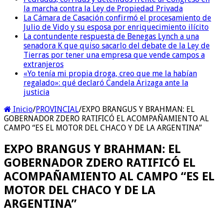
la marcha contra la Ley de Propiedad Privada
La Cámara de Casación confirmó el procesamiento de
Julio de Vido y su esposa por enriquecimiento ilícito
La contundente respuesta de Benegas Lynch a una
senadora K que quiso sacarlo del debate de la Ley de
Tierras por tener una empresa que vende campos a
extranjeros
«Yo tenía mi propia droga, creo que me la habían
regalado»: qué declaró Candela Arizaga ante la
justicia
Inicio
/
PROVINCIAL
/
EXPO BRANGUS Y BRAHMAN: EL
GOBERNADOR ZDERO RATIFICÓ EL ACOMPAÑAMIENTO AL
CAMPO “ES EL MOTOR DEL CHACO Y DE LA ARGENTINA”
EXPO BRANGUS Y BRAHMAN: EL
GOBERNADOR ZDERO RATIFICÓ EL
ACOMPAÑAMIENTO AL CAMPO “ES EL
MOTOR DEL CHACO Y DE LA
ARGENTINA”