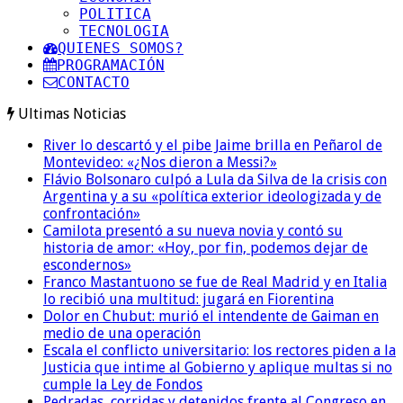
POLITICA
TECNOLOGIA
QUIENES SOMOS?
PROGRAMACIÓN
CONTACTO
Ultimas Noticias
River lo descartó y el pibe Jaime brilla en Peñarol de
Montevideo: «¿Nos dieron a Messi?»
Flávio Bolsonaro culpó a Lula da Silva de la crisis con
Argentina y a su «política exterior ideologizada y de
confrontación»
Camilota presentó a su nueva novia y contó su
historia de amor: «Hoy, por fin, podemos dejar de
escondernos»
Franco Mastantuono se fue de Real Madrid y en Italia
lo recibió una multitud: jugará en Fiorentina
Dolor en Chubut: murió el intendente de Gaiman en
medio de una operación
Escala el conflicto universitario: los rectores piden a la
Justicia que intime al Gobierno y aplique multas si no
cumple la Ley de Fondos
Pedradas, corridas y detenidos frente al Congreso en