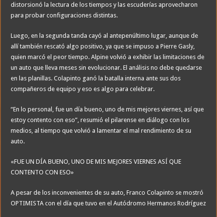
distorsionó la lectura de los tiempos y las escuderías aprovecharon
para probar configuraciones distintas.
Luego, en la segunda tanda cayó al antepenúltimo lugar, aunque de
allí también rescató algo positivo, ya que se impuso a Pierre Gasly,
quien marcó el peor tiempo. Alpine volvió a exhibir las limitaciones de
un auto que lleva meses sin evolucionar. El análisis no debe quedarse
en las planillas. Colapinto ganó la batalla interna ante sus dos
compañeros de equipo y eso es algo para celebrar.
“En lo personal, fue un día bueno, uno de mis mejores viernes, así que
estoy contento con eso”, resumió el pilarense en diálogo con los
medios, al tiempo que volvió a lamentar el mal rendimiento de su
auto.
«FUE UN DÍA BUENO, UNO DE MIS MEJORES VIERNES ASÍ QUE
CONTENTO CON ESO»
A pesar de los inconvenientes de su auto, Franco Colapinto se mostró
OPTIMISTA con el día que tuvo en el Autódromo Hermanos Rodríguez