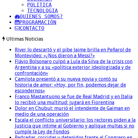
POLITICA
TECNOLOGIA
QUIENES SOMOS?
PROGRAMACIÓN
CONTACTO
Ultimas Noticias
River lo descartó y el pibe Jaime brilla en Peñarol de
Montevideo: «¿Nos dieron a Messi?»
Flávio Bolsonaro culpó a Lula da Silva de la crisis con
Argentina y a su «política exterior ideologizada y de
confrontación»
Camilota presentó a su nueva novia y contó su
historia de amor: «Hoy, por fin, podemos dejar de
escondernos»
Franco Mastantuono se fue de Real Madrid y en Italia
lo recibió una multitud: jugará en Fiorentina
Dolor en Chubut: murió el intendente de Gaiman en
medio de una operación
Escala el conflicto universitario: los rectores piden a la
Justicia que intime al Gobierno y aplique multas si no
cumple la Ley de Fondos
Pedradas, corridas y detenidos frente al Congreso en