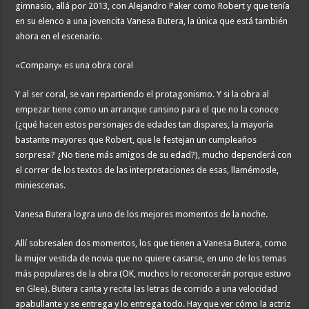
gimnasio, allá por 2013, con Alejandro Paker como Robert y que tenía
en su elenco a una jovencita Vanesa Butera, la única que está también
ahora en el escenario.
«Company» es una obra coral
Y al ser coral, se van repartiendo el protagonismo. Y si la obra al
empezar tiene como un arranque cansino para el que no la conoce
(¿qué hacen estos personajes de edades tan dispares, la mayoría
bastante mayores que Robert, que le festejan un cumpleaños
sorpresa? ¿No tiene más amigos de su edad?), mucho dependerá con
el correr de los textos de las interpretaciones de esas, llamémosle,
miniescenas.
Vanesa Butera logra uno de los mejores momentos de la noche.
Allí sobresalen dos momentos, los que tienen a Vanesa Butera, como
la mujer vestida de novia que no quiere casarse, en uno de los temas
más populares de la obra (OK, muchos lo reconocerán porque estuvo
en Glee). Butera canta y recita las letras de corrido a una velocidad
apabullante y se entrega y lo entrega todo. Hay que ver cómo la actriz