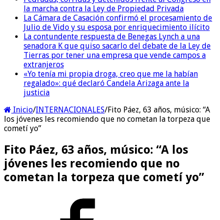
la marcha contra la Ley de Propiedad Privada
La Cámara de Casación confirmó el procesamiento de
Julio de Vido y su esposa por enriquecimiento ilícito
La contundente respuesta de Benegas Lynch a una
senadora K que quiso sacarlo del debate de la Ley de
Tierras por tener una empresa que vende campos a
extranjeros
«Yo tenía mi propia droga, creo que me la habían
regalado»: qué declaró Candela Arizaga ante la
justicia
Inicio
/
INTERNACIONALES
/
Fito Páez, 63 años, músico: “A
los jóvenes les recomiendo que no cometan la torpeza que
cometí yo”
Fito Páez, 63 años, músico: “A los
jóvenes les recomiendo que no
cometan la torpeza que cometí yo”