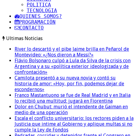
POLITICA
TECNOLOGIA
QUIENES SOMOS?
PROGRAMACIÓN
CONTACTO
Ultimas Noticias
River lo descartó y el pibe Jaime brilla en Peñarol de
Montevideo: «¿Nos dieron a Messi?»
Flávio Bolsonaro culpó a Lula da Silva de la crisis con
Argentina y a su «política exterior ideologizada y de
confrontación»
Camilota presentó a su nueva novia y contó su
historia de amor: «Hoy, por fin, podemos dejar de
escondernos»
Franco Mastantuono se fue de Real Madrid y en Italia
lo recibió una multitud: jugará en Fiorentina
Dolor en Chubut: murió el intendente de Gaiman en
medio de una operación
Escala el conflicto universitario: los rectores piden a la
Justicia que intime al Gobierno y aplique multas si no
cumple la Ley de Fondos
Pedradas, corridas y detenidos frente al Congreso en