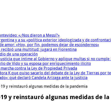
Montevideo: «¿Nos dieron a Messi?»
Argentina y a su «política exterior ideologizada y de confrontac
 de amor: «Hoy, por fin, podemos dejar de escondernos»
 recibió una multitud: jugará en Fiorentina
dio de una operación
la Justicia que intime al Gobierno y aplique multas si no cumple
io de Vido y su esposa por enriquecimiento ilícito
a marcha contra la Ley de Propiedad Privada
ora K que quiso sacarlo del debate de la Ley de Tierras por 
do»: qué declaró Candela Arizaga ante la justicia
-19 y reinstauró algunas medidas de la pandemia
-19 y reinstauró algunas medidas de l