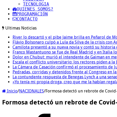
TECNOLOGIA
QUIENES SOMOS?
PROGRAMACIÓN
CONTACTO
Ultimas Noticias
River lo descartó y el pibe Jaime brilla en Peñarol de 
Flávio Bolsonaro culpó a Lula da Silva de la crisis con 
Camilota presentó a su nueva novia y contó su historia
Franco Mastantuono se fue de Real Madrid y en Italia lo
Dolor en Chubut: murió el intendente de Gaiman en me
Escala el conflicto universitario: los rectores piden a 
La Cámara de Casación confirmó el procesamiento de Jul
Pedradas, corridas y detenidos frente al Congreso en l
La contundente respuesta de Benegas Lynch a una senad
«Yo tenía mi propia droga, creo que me la habían regala
Inicio
/
NACIONALES
/
Formosa detectó un rebrote de Covid
Formosa detectó un rebrote de Covid