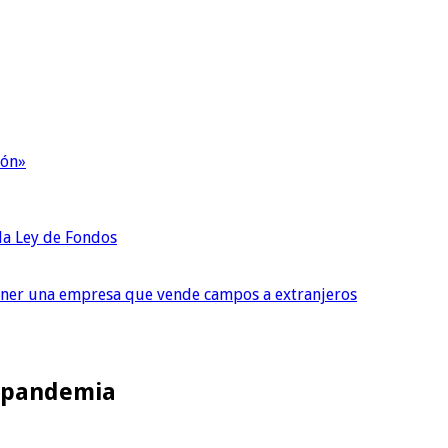
ión»
 la Ley de Fondos
tener una empresa que vende campos a extranjeros
a pandemia