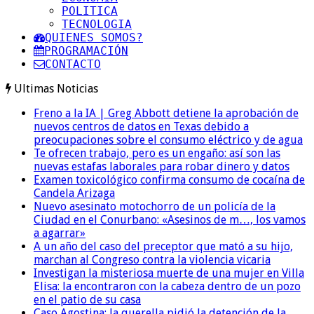
POLITICA
TECNOLOGIA
QUIENES SOMOS?
PROGRAMACIÓN
CONTACTO
Ultimas Noticias
Freno a la IA | Greg Abbott detiene la aprobación de
nuevos centros de datos en Texas debido a
preocupaciones sobre el consumo eléctrico y de agua
Te ofrecen trabajo, pero es un engaño: así son las
nuevas estafas laborales para robar dinero y datos
Examen toxicológico confirma consumo de cocaína de
Candela Arizaga
Nuevo asesinato motochorro de un policía de la
Ciudad en el Conurbano: «Asesinos de m…, los vamos
a agarrar»
A un año del caso del preceptor que mató a su hijo,
marchan al Congreso contra la violencia vicaria
Investigan la misteriosa muerte de una mujer en Villa
Elisa: la encontraron con la cabeza dentro de un pozo
en el patio de su casa
Caso Agostina: la querella pidió la detención de la