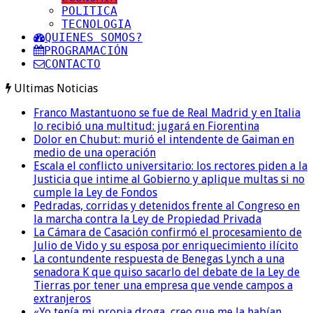
POLITICA
TECNOLOGIA
QUIENES SOMOS?
PROGRAMACIÓN
CONTACTO
Ultimas Noticias
Franco Mastantuono se fue de Real Madrid y en Italia
lo recibió una multitud: jugará en Fiorentina
Dolor en Chubut: murió el intendente de Gaiman en
medio de una operación
Escala el conflicto universitario: los rectores piden a la
Justicia que intime al Gobierno y aplique multas si no
cumple la Ley de Fondos
Pedradas, corridas y detenidos frente al Congreso en
la marcha contra la Ley de Propiedad Privada
La Cámara de Casación confirmó el procesamiento de
Julio de Vido y su esposa por enriquecimiento ilícito
La contundente respuesta de Benegas Lynch a una
senadora K que quiso sacarlo del debate de la Ley de
Tierras por tener una empresa que vende campos a
extranjeros
«Yo tenía mi propia droga, creo que me la habían