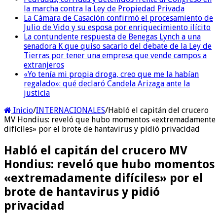
la marcha contra la Ley de Propiedad Privada
La Cámara de Casación confirmó el procesamiento de
Julio de Vido y su esposa por enriquecimiento ilícito
La contundente respuesta de Benegas Lynch a una
senadora K que quiso sacarlo del debate de la Ley de
Tierras por tener una empresa que vende campos a
extranjeros
«Yo tenía mi propia droga, creo que me la habían
regalado»: qué declaró Candela Arizaga ante la
justicia
Inicio
/
INTERNACIONALES
/
Habló el capitán del crucero
MV Hondius: reveló que hubo momentos «extremadamente
difíciles» por el brote de hantavirus y pidió privacidad
Habló el capitán del crucero MV
Hondius: reveló que hubo momentos
«extremadamente difíciles» por el
brote de hantavirus y pidió
privacidad