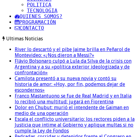
POLITICA
TECNOLOGIA
QUIENES SOMOS?
PROGRAMACIÓN
CONTACTO
Ultimas Noticias
River lo descartó y el pibe Jaime brilla en Peñarol de
Montevideo: «¿Nos dieron a Messi?»
Flávio Bolsonaro culpó a Lula da Silva de la crisis con
Argentina y a su «política exterior ideologizada y de
confrontación»
Camilota presentó a su nueva novia y contó su
historia de amor: «Hoy, por fin, podemos dejar de
escondernos»
Franco Mastantuono se fue de Real Madrid y en Italia
lo recibió una multitud: jugará en Fiorentina
Dolor en Chubut: murió el intendente de Gaiman en
medio de una operación
Escala el conflicto universitario: los rectores piden a la
Justicia que intime al Gobierno y aplique multas si no
cumple la Ley de Fondos
Pedradas, corridas y detenidos frente al Congreso en