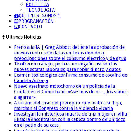
POLITICA
TECNOLOGIA
QUIENES SOMOS?
PROGRAMACIÓN
CONTACTO
Ultimas Noticias
Freno a la IA | Greg Abbott detiene la aprobación de
nuevos centros de datos en Texas debido a
preocupaciones sobre el consumo eléctrico y de agua
Te ofrecen trabajo, pero es un engaño: así son las
nuevas estafas laborales para robar dinero y datos
Examen toxicológico confirma consumo de cocaína de
Candela Arizaga
Nuevo asesinato motochorro de un policía de la
Ciudad en el Conurbano: «Asesinos de m…, los vamos
a agarrar»
A un año del caso del preceptor que mató a su hijo,
marchan al Congreso contra la violencia vicaria
Investigan la misteriosa muerte de una mujer en Villa
Elisa: la encontraron con la cabeza dentro de un pozo
en el patio de su casa
Caso Agostina: la querella pidió la detención de la