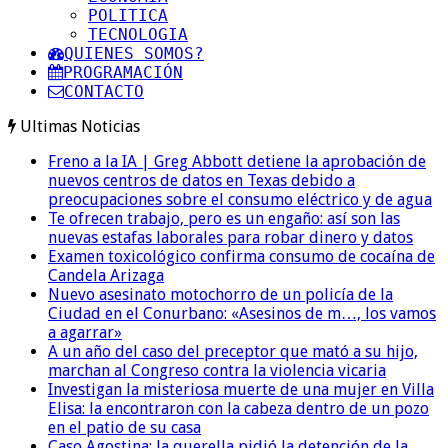
POLITICA
TECNOLOGIA
QUIENES SOMOS?
PROGRAMACIÓN
CONTACTO
Ultimas Noticias
Freno a la IA | Greg Abbott detiene la aprobación de
nuevos centros de datos en Texas debido a
preocupaciones sobre el consumo eléctrico y de agua
Te ofrecen trabajo, pero es un engaño: así son las
nuevas estafas laborales para robar dinero y datos
Examen toxicológico confirma consumo de cocaína de
Candela Arizaga
Nuevo asesinato motochorro de un policía de la
Ciudad en el Conurbano: «Asesinos de m…, los vamos
a agarrar»
A un año del caso del preceptor que mató a su hijo,
marchan al Congreso contra la violencia vicaria
Investigan la misteriosa muerte de una mujer en Villa
Elisa: la encontraron con la cabeza dentro de un pozo
en el patio de su casa
Caso Agostina: la querella pidió la detención de la