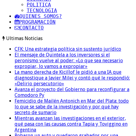
POLITICA
TECNOLOGIA
QUIENES SOMOS?
PROGRAMACIÓN
CONTACTO
Ultimas Noticias
CFK: Una estrategia política sin sustento jurídico
El mensaje de Quintela a los inversores si el
peronismo vuelve al poder: «Lo que sea necesario
expropiar, lo vamos a expropiar»
La mano derecha de Kicillof le pidió a una IA que
diagnostique a Javier Milei y contó qué le respondió:
«Delirio persecutorio»
Avanza el proyecto del Gobierno para reconfigurar a
Comodoro Py
Femicidio de Mailén Antonich en Mar del Plata: todo
lo que se sabe de la investigación y por qué hay
secreto de sumario
Mientras avanzan las investigaciones en el exterior,
qué pasa con las causas contra Tapia y Toviggino en
Argentina
Robaron un auto y quedaron grabados por una