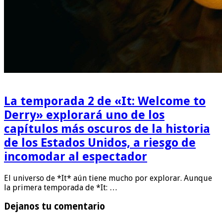
La temporada 2 de «It: Welcome to
Derry» explorará uno de los
capítulos más oscuros de la historia
de los Estados Unidos, a riesgo de
incomodar al espectador
El universo de *It* aún tiene mucho por explorar. Aunque
la primera temporada de *It: …
Dejanos tu comentario