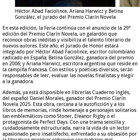
Héctor Abad Faciolince, Ariana Harwicz y Betina
González, el jurado del Premio Clarín Novela
En esta edición, la Feria continúa con el anuncio de la 29ª
edición del Premio Clarín Novela, un galardón que
reconoce obras inéditas y visibiliza el talento literario de
nuevos autores. Este año, el Jurado de Honor estará
integrado por Héctor Abad Faciolince, escritor colombiano
radicado en España; Betina González, ganadora del premio
en 2006; y Ariana Harwicz, escritora argentina que reside en
la campiña francesa. Con estilos y poéticas diversos, serán
responsables de leer, evaluar las novelas finalistas y elegir
a la ganadora.
Además, ya está disponible en librerías Cuaderno inglés,
del español Daniel Morales, ganador del Premio Clarín
Novela 2025. Esta obra, cercana a la autoficción y a los
libros de memorias, rinde homenaje a personajes solitarios
tan emblemáticos como Stoner, Eleanor Rigby o el
protagonista de Perfect Days. Con una trama sencilla y
cuidadosamente estructurada, narra la vida de un lector
apasionado pero insatisfecho, enfrentado a su obsesión por
la literatura mientras sobrevive con trabajos mal