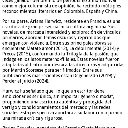
veces ganador del premio de periodismo Simón Bolívar
como mejor columnista de opinión, ha recibido múltiples
reconocimientos literarios en Colombia, España y China.
Por su parte, Ariana Harwicz, residente en Francia, es una
escritora de gran presencia en la cultura argentina. Sus
novelas, de marcada intensidad y exploración de vínculos
primarios, abordan temas oscuros y reprimidos que
emergen con violencia. Entre sus principales obras se
encuentran Matate amor (2012), La débil mental (2014) y
Precoz (2015), conformando la Trilogía de la pasión, que
indaga en los lazos materno-filiales. Estas novelas fueron
adaptadas al teatro por destacadas directoras y adquiridas
por Martin Scorsese para ser filmadas. Entre sus
publicaciones más recientes están Degenerado (2019) y
Perder el juicio (2024).
Harwicz ha señalado que “lo que un escritor debe
ambicionar es ser único, sin importar género o moda”,
proponiendo una escritura auténtica y protegida del
vértigo y condicionamientos del mercado y las redes
sociales. Esta perspectiva aportará a su labor como jurado
una mirada crítica y rigurosa.