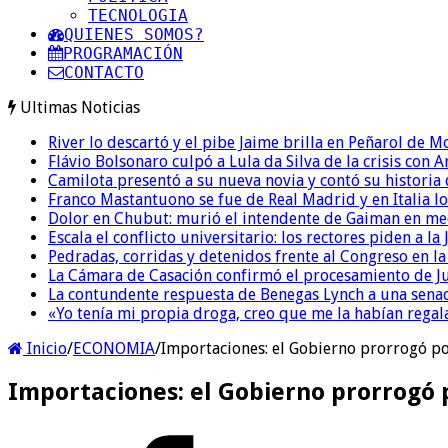
TECNOLOGIA
QUIENES SOMOS?
PROGRAMACIÓN
CONTACTO
Ultimas Noticias
River lo descartó y el pibe Jaime brilla en Peñarol de 
Flávio Bolsonaro culpó a Lula da Silva de la crisis con 
Camilota presentó a su nueva novia y contó su historia
Franco Mastantuono se fue de Real Madrid y en Italia lo
Dolor en Chubut: murió el intendente de Gaiman en me
Escala el conflicto universitario: los rectores piden a 
Pedradas, corridas y detenidos frente al Congreso en l
La Cámara de Casación confirmó el procesamiento de Jul
La contundente respuesta de Benegas Lynch a una senad
«Yo tenía mi propia droga, creo que me la habían regala
Inicio
/
ECONOMIA
/
Importaciones: el Gobierno prorrogó po
Importaciones: el Gobierno prorrogó 