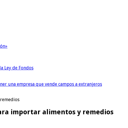
ión»
 la Ley de Fondos
tener una empresa que vende campos a extranjeros
y remedios
para importar alimentos y remedios