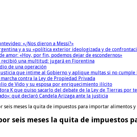
Montevideo: «¿Nos dieron a Messi?»
Argentina y a su «política exterior ideologizada y de confrontac
 de amor: «Hoy, por fin, podemos dejar de escondernos»
 recibió una multitud: jugará en Fiorentina
dio de una operación
la Justicia que intime al Gobierno y aplique multas si no cumple
a marcha contra la Ley de Propiedad Privada
io de Vido y su esposa por enriquecimiento ilícito
ora K que quiso sacarlo del debate de la Ley de Tierras por 
do»: qué declaró Candela Arizaga ante la justicia
r seis meses la quita de impuestos para importar alimentos 
por seis meses la quita de impuestos 