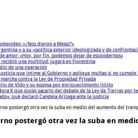
Montevideo: «¿Nos dieron a Messi?»
Argentina y a su «política exterior ideologizada y de confrontac
 de amor: «Hoy, por fin, podemos dejar de escondernos»
 recibió una multitud: jugará en Fiorentina
dio de una operación
la Justicia que intime al Gobierno y aplique multas si no cumple
a marcha contra la Ley de Propiedad Privada
io de Vido y su esposa por enriquecimiento ilícito
ora K que quiso sacarlo del debate de la Ley de Tierras por 
do»: qué declaró Candela Arizaga ante la justicia
erno postergó otra vez la suba en medio del aumento del tran
erno postergó otra vez la suba en medi