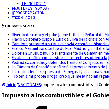
TECNOLOGIA
QUIENES SOMOS?
PROGRAMACIÓN
CONTACTO
Ultimas Noticias
River lo descartó y el pibe Jaime brilla en Peñarol de 
Flávio Bolsonaro culpó a Lula da Silva de la crisis con 
Camilota presentó a su nueva novia y contó su historia
Franco Mastantuono se fue de Real Madrid y en Italia lo
Dolor en Chubut: murió el intendente de Gaiman en me
Escala el conflicto universitario: los rectores piden a 
Pedradas, corridas y detenidos frente al Congreso en l
La Cámara de Casación confirmó el procesamiento de Jul
La contundente respuesta de Benegas Lynch a una senad
«Yo tenía mi propia droga, creo que me la habían regala
Inicio
/
NACIONALES
/
Impuesto a los combustibles: el Gobi
Impuesto a los combustibles: el Gobi