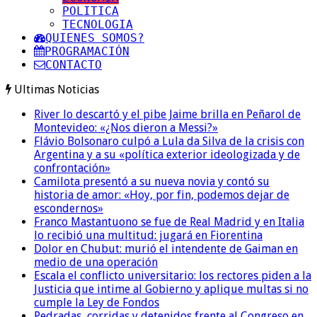
POLITICA
TECNOLOGIA
QUIENES SOMOS?
PROGRAMACIÓN
CONTACTO
Ultimas Noticias
River lo descartó y el pibe Jaime brilla en Peñarol de
Montevideo: «¿Nos dieron a Messi?»
Flávio Bolsonaro culpó a Lula da Silva de la crisis con
Argentina y a su «política exterior ideologizada y de
confrontación»
Camilota presentó a su nueva novia y contó su
historia de amor: «Hoy, por fin, podemos dejar de
escondernos»
Franco Mastantuono se fue de Real Madrid y en Italia
lo recibió una multitud: jugará en Fiorentina
Dolor en Chubut: murió el intendente de Gaiman en
medio de una operación
Escala el conflicto universitario: los rectores piden a la
Justicia que intime al Gobierno y aplique multas si no
cumple la Ley de Fondos
Pedradas, corridas y detenidos frente al Congreso en