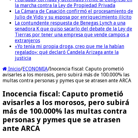
la marcha contra la Ley de Propiedad Privada
La Cámara de Casación confirmó el procesamiento de
Julio de Vido y su esposa por enriquecimiento ilícito
La contundente respuesta de Benegas Lynch a una
senadora K que quiso sacarlo del debate de la Ley de
Tierras por tener una empresa que vende campos a
extranjeros
«Yo tenía mi propia droga, creo que me la habían
regalado»: qué declaró Candela Arizaga ante la
justicia
Inicio
/
ECONOMIA
/
Inocencia fiscal: Caputo prometió
avisarles a los morosos, pero subirá más de 100.000% las
multas contra personas y pymes que se atrasen ante ARCA
Inocencia fiscal: Caputo prometió
avisarles a los morosos, pero subirá
más de 100.000% las multas contra
personas y pymes que se atrasen
ante ARCA