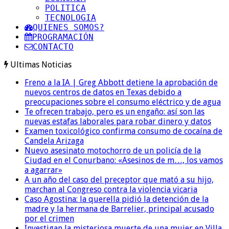
POLITICA
TECNOLOGIA
QUIENES SOMOS?
PROGRAMACIÓN
CONTACTO
Ultimas Noticias
Freno a la IA | Greg Abbott detiene la aprobación de
nuevos centros de datos en Texas debido a
preocupaciones sobre el consumo eléctrico y de agua
Te ofrecen trabajo, pero es un engaño: así son las
nuevas estafas laborales para robar dinero y datos
Examen toxicológico confirma consumo de cocaína de
Candela Arizaga
Nuevo asesinato motochorro de un policía de la
Ciudad en el Conurbano: «Asesinos de m…, los vamos
a agarrar»
A un año del caso del preceptor que mató a su hijo,
marchan al Congreso contra la violencia vicaria
Caso Agostina: la querella pidió la detención de la
madre y la hermana de Barrelier, principal acusado
por el crimen
Investigan la misteriosa muerte de una mujer en Villa