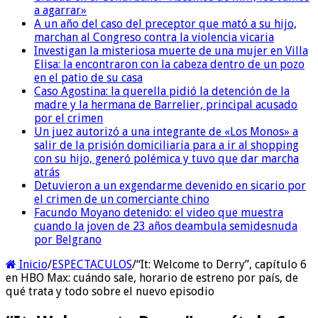
a agarrar»
A un año del caso del preceptor que mató a su hijo,
marchan al Congreso contra la violencia vicaria
Investigan la misteriosa muerte de una mujer en Villa
Elisa: la encontraron con la cabeza dentro de un pozo
en el patio de su casa
Caso Agostina: la querella pidió la detención de la
madre y la hermana de Barrelier, principal acusado
por el crimen
Un juez autorizó a una integrante de «Los Monos» a
salir de la prisión domiciliaria para a ir al shopping
con su hijo, generó polémica y tuvo que dar marcha
atrás
Detuvieron a un exgendarme devenido en sicario por
el crimen de un comerciante chino
Facundo Moyano detenido: el video que muestra
cuando la joven de 23 años deambula semidesnuda
por Belgrano
Inicio
/
ESPECTACULOS
/
“It: Welcome to Derry”, capítulo 6
en HBO Max: cuándo sale, horario de estreno por país, de
qué trata y todo sobre el nuevo episodio