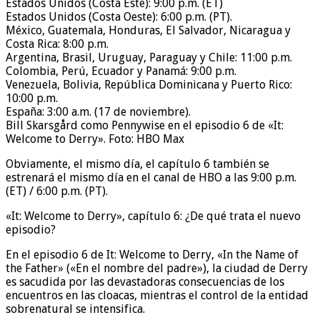
Estados Unidos (Costa Este): 9:00 p.m. (ET)
Estados Unidos (Costa Oeste): 6:00 p.m. (PT).
México, Guatemala, Honduras, El Salvador, Nicaragua y
Costa Rica: 8:00 p.m.
Argentina, Brasil, Uruguay, Paraguay y Chile: 11:00 p.m.
Colombia, Perú, Ecuador y Panamá: 9:00 p.m.
Venezuela, Bolivia, República Dominicana y Puerto Rico:
10:00 p.m.
España: 3:00 a.m. (17 de noviembre).
Bill Skarsgård como Pennywise en el episodio 6 de «It:
Welcome to Derry». Foto: HBO Max
Obviamente, el mismo día, el capítulo 6 también se
estrenará el mismo día en el canal de HBO a las 9:00 p.m.
(ET) / 6:00 p.m. (PT).
«It: Welcome to Derry», capítulo 6: ¿De qué trata el nuevo
episodio?
En el episodio 6 de It: Welcome to Derry, «In the Name of
the Father» («En el nombre del padre»), la ciudad de Derry
es sacudida por las devastadoras consecuencias de los
encuentros en las cloacas, mientras el control de la entidad
sobrenatural se intensifica.