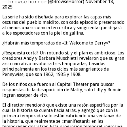
— 𝚋𝚛𝚘𝚠𝚜𝚎 𝚑𝚘𝚛𝚛𝚘𝚛 (@BrowseHorror) November 18,
2025
La serie ha sido diseñada para explorar las capas más
oscuras del pueblo maldito, con cada episodio presentando
al menos una secuencia terrorífica y sangrienta que dejará
a los espectadores con la piel de gallina.
¿Habrán más temporadas de «It: Welcome to Derry»?
¿Respuesta corta? Un rotundo sí, y el plan es ambicioso. Los
creadores Andy y Barbara Muschietti revelaron que su gran
arco narrativo involucra tres temporadas, basadas
principalmente en los tres ciclos más sangrientos de
Pennywise, que son 1962, 1935 y 1908.
De los niños que fueron al Capital Theater para buscar
respuestas de la desaparición de Matty, solo Lilly y Ronnie
logran escapar de «It».
El director mencionó que existe una razón específica por la
cual la historia se cuenta hacia atrás, y agregó que con la
primera temporada solo están «abriendo una ventana» de
la historia, que realmente se «manifestará» en las
temporadas dos y tres. Esta progresión temporal regresiva