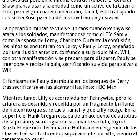
Shaw planea usar a la entidad como un activo de la Guerra
Fría, pero el guía nativo americano, Taniel, está trabajando
con su tía Rose para tenderles una trampa y escapar.
La operación militar se vuelve un caos cuando Pennywise
ataca a los soldados, manifestándose como el Tío Sam y
como la esposa de Leroy, Charlotte. Durante la confusión,
los niños se encuentran con Leroy y Pauly. Leroy, engañado
por una ilusión anterior, confunde a su propio hijo, Will,
con otra manifestación y se prepara para disparar. Pauly se
interpone y recibe la bala, sacrificando su vida para salvar a
Will.
El fantasma de Pauly deambula en los bosques de Derry
tras sacrificarse en las alcantarillas. Foto: HBO Max
Mientras tanto, Lilly es acorralada por Pennywise, pero la
criatura es detenida y repelida por un fragmento brillante
de meteorito que se le cae a Taniel, y que Lilly recoge. En la
superficie, Hank Grogan escapa de un accidente de autobús
de la prisión y se refugia con su amante secreta, Ingrid
Kersh. El episodio termina con Hallorann emergiendo de las
cloacas tras ser torturado psíquicamente por «It», viendo al
fantasma de Pauly.