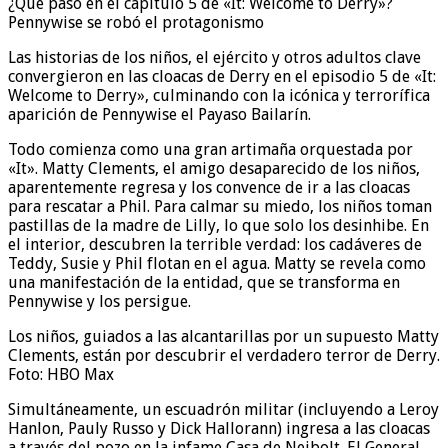
¿Qué pasó en el capítulo 5 de «It: Welcome to Derry»?
Pennywise se robó el protagonismo
Las historias de los niños, el ejército y otros adultos clave
convergieron en las cloacas de Derry en el episodio 5 de «It:
Welcome to Derry», culminando con la icónica y terrorífica
aparición de Pennywise el Payaso Bailarín.
Todo comienza como una gran artimaña orquestada por
«It». Matty Clements, el amigo desaparecido de los niños,
aparentemente regresa y los convence de ir a las cloacas
para rescatar a Phil. Para calmar su miedo, los niños toman
pastillas de la madre de Lilly, lo que solo los desinhibe. En
el interior, descubren la terrible verdad: los cadáveres de
Teddy, Susie y Phil flotan en el agua. Matty se revela como
una manifestación de la entidad, que se transforma en
Pennywise y los persigue.
Los niños, guiados a las alcantarillas por un supuesto Matty
Clements, están por descubrir el verdadero terror de Derry.
Foto: HBO Max
Simultáneamente, un escuadrón militar (incluyendo a Leroy
Hanlon, Pauly Russo y Dick Hallorann) ingresa a las cloacas
a través del pozo en la infame Casa de Neibolt. El General