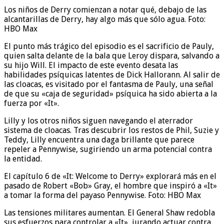
Los niños de Derry comienzan a notar qué, debajo de las
alcantarillas de Derry, hay algo más que sólo agua. Foto:
HBO Max
El punto más trágico del episodio es el sacrificio de Pauly,
quien salta delante de la bala que Leroy dispara, salvando a
su hijo Will. El impacto de este evento desata las
habilidades psíquicas latentes de Dick Hallorann. Al salir de
las cloacas, es visitado por el fantasma de Pauly, una señal
de que su «caja de seguridad» psíquica ha sido abierta a la
fuerza por «It».
Lilly y los otros niños siguen navegando el aterrador
sistema de cloacas. Tras descubrir los restos de Phil, Suzie y
Teddy, Lilly encuentra una daga brillante que parece
repeler a Pennywise, sugiriendo un arma potencial contra
la entidad.
El capítulo 6 de «It: Welcome to Derry» explorará más en el
pasado de Robert «Bob» Gray, el hombre que inspiró a «It»
a tomar la forma del payaso Pennywise. Foto: HBO Max
Las tensiones militares aumentan. El General Shaw redobla
sus esfuerzos para controlar a «It», jurando actuar contra