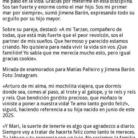
me pasó en la vida. Gracias por meterme en esta disciplina.
Sos tan fuerte y enorme como el mar hijo. Sos mi primer
mar por siempre», sumó Jimena Barón, expresando todo su
orgullo por su hijo mayor.
Sobre su pareja, destacó: «A mi Tarzan, compañero de
todas, que está más fuerte que el peor revolcón, sos el
partner de mis sueños. Que hermoso y parecido estamos
criando. No quisiera para nada vivir la vida sin vos. ¡Que
familión! Yo sabía que me merecía mucho esto, pero igual
gracias cookie».
Mirada de enamorados para Matías Palleiro y Jimena Barón.
Foto: Instagram.
«Arturo de mi alma, mi mochilita viajera, que dormís
donde sea, comes al paso, al trote y al galope, y te reís y reís
y reís. Que bendición gordito precioso, que moñazo le
viniste a poner a nuestra vida! Te amo tanto gordo feliz!»,
siguió, haciendo referencia a su hija nacido en junio de este
2025.
«Y Mari, la suerte de tenerte es algo que agradezco a diario.
Siempre voy a tratar de hacerte feliz como tanto te mereces.
Tu laburo y tu presencia son un lujo. No seríamos la familia