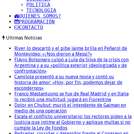
POLITICA
TECNOLOGIA
QUIENES SOMOS?
PROGRAMACIÓN
CONTACTO
Ultimas Noticias
River lo descartó y el pibe Jaime brilla en Peñarol de
Montevideo: «¿Nos dieron a Messi?»
Flávio Bolsonaro culpó a Lula da Silva de la crisis con
Argentina y a su «política exterior ideologizada y de
confrontación»
Camilota presentó a su nueva novia y contó su
historia de amor: «Hoy, por fin, podemos dejar de
escondernos»
Franco Mastantuono se fue de Real Madrid y en Italia
lo recibió una multitud: jugará en Fiorentina
Dolor en Chubut: murió el intendente de Gaiman en
medio de una operación
Escala el conflicto universitario: los rectores piden a la
Justicia que intime al Gobierno y aplique multas si no
cumple la Ley de Fondos
Pedradas, corridas y detenidos frente al Congreso en