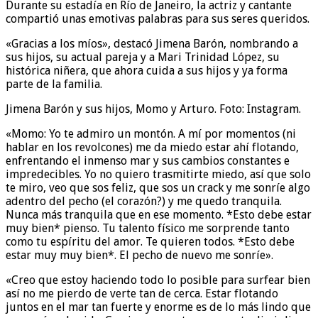
Durante su estadía en Río de Janeiro, la actriz y cantante
compartió unas emotivas palabras para sus seres queridos.
«Gracias a los míos», destacó Jimena Barón, nombrando a
sus hijos, su actual pareja y a Mari Trinidad López, su
histórica niñera, que ahora cuida a sus hijos y ya forma
parte de la familia.
Jimena Barón y sus hijos, Momo y Arturo. Foto: Instagram.
«Momo: Yo te admiro un montón. A mí por momentos (ni
hablar en los revolcones) me da miedo estar ahí flotando,
enfrentando el inmenso mar y sus cambios constantes e
impredecibles. Yo no quiero trasmitirte miedo, así que solo
te miro, veo que sos feliz, que sos un crack y me sonríe algo
adentro del pecho (el corazón?) y me quedo tranquila.
Nunca más tranquila que en ese momento. *Esto debe estar
muy bien* pienso. Tu talento físico me sorprende tanto
como tu espíritu del amor. Te quieren todos. *Esto debe
estar muy muy bien*. El pecho de nuevo me sonríe».
«Creo que estoy haciendo todo lo posible para surfear bien
así no me pierdo de verte tan de cerca. Estar flotando
juntos en el mar tan fuerte y enorme es de lo más lindo que