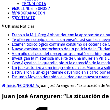
TECNOLOGIA
QUIENES SOMOS?
PROGRAMACIÓN
CONTACTO
Ultimas Noticias
Freno a la IA | Greg Abbott detiene la aprobación de n
Te ofrecen trabajo, pero es un engaño: así son las nueva
Examen toxicológico confirma consumo de cocaína de C
Nuevo asesinato motochorro de un policía de la Ciudad
A un año del caso del preceptor que mató a su hijo, mar
Investigan la misteriosa muerte de una mujer en Villa El
Caso Agostina: la querella pidió la detención de la mad
Un juez autorizó a una integrante de «Los Monos» a sali
Detuvieron a un exgendarme devenido en sicario por e
Facundo Moyano detenido: el video que muestra cuand
Inicio
/
ECONOMIA
/
Juan José Aranguren: “La situación de V
Juan José Aranguren: “La situación d