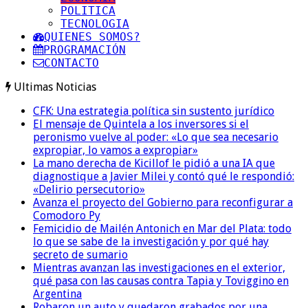
POLITICA
TECNOLOGIA
QUIENES SOMOS?
PROGRAMACIÓN
CONTACTO
Ultimas Noticias
CFK: Una estrategia política sin sustento jurídico
El mensaje de Quintela a los inversores si el
peronismo vuelve al poder: «Lo que sea necesario
expropiar, lo vamos a expropiar»
La mano derecha de Kicillof le pidió a una IA que
diagnostique a Javier Milei y contó qué le respondió:
«Delirio persecutorio»
Avanza el proyecto del Gobierno para reconfigurar a
Comodoro Py
Femicidio de Mailén Antonich en Mar del Plata: todo
lo que se sabe de la investigación y por qué hay
secreto de sumario
Mientras avanzan las investigaciones en el exterior,
qué pasa con las causas contra Tapia y Toviggino en
Argentina
Robaron un auto y quedaron grabados por una