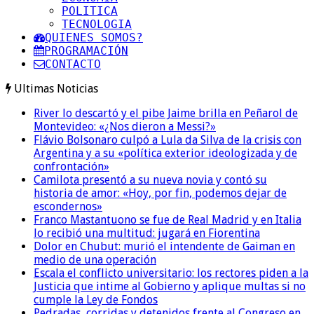
POLITICA
TECNOLOGIA
QUIENES SOMOS?
PROGRAMACIÓN
CONTACTO
Ultimas Noticias
River lo descartó y el pibe Jaime brilla en Peñarol de
Montevideo: «¿Nos dieron a Messi?»
Flávio Bolsonaro culpó a Lula da Silva de la crisis con
Argentina y a su «política exterior ideologizada y de
confrontación»
Camilota presentó a su nueva novia y contó su
historia de amor: «Hoy, por fin, podemos dejar de
escondernos»
Franco Mastantuono se fue de Real Madrid y en Italia
lo recibió una multitud: jugará en Fiorentina
Dolor en Chubut: murió el intendente de Gaiman en
medio de una operación
Escala el conflicto universitario: los rectores piden a la
Justicia que intime al Gobierno y aplique multas si no
cumple la Ley de Fondos
Pedradas, corridas y detenidos frente al Congreso en