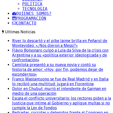
POLITICA
TECNOLOGIA
QUIENES SOMOS?
PROGRAMACIÓN
CONTACTO
Ultimas Noticias
River lo descartó y el pibe Jaime brilla en Peñarol de
Montevideo: «¿Nos dieron a Messi?»
Flávio Bolsonaro culpó a Lula da Silva de la crisis con
Argentina y a su «política exterior ideologizada y de
confrontación»
Camilota presentó a su nueva novia y contó su
historia de amor: «Hoy, por fin, podemos dejar de
escondernos»
Franco Mastantuono se fue de Real Madrid y en Italia
lo recibió una multitud: jugará en Fiorentina
Dolor en Chubut: murió el intendente de Gaiman en
medio de una operación
Escala el conflicto universitario: los rectores piden a la
Justicia que intime al Gobierno y aplique multas si no
cumple la Ley de Fondos
Pedradas, corridas y detenidos frente al Congreso en