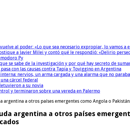
 vuelve al poder: «Lo que sea necesario expropiar, lo vamos a 
ostique a Javier Milei y contó qué le respondió: «Delirio perse
Comodoro Py
que se sabe de la investigación y por qué hay secreto de suma
é pasa con las causas contra Tapia y Toviggino en Argentina
nterna: nervios, un arma cargada y una alarma que no paraba
una cárcel federal
detuvieron a su novia
ntrol y terminaron sobre una vereda en Palermo
uda argentina a otros países emergentes como Angola o Pakistán
deuda argentina a otros países emergen
rcados