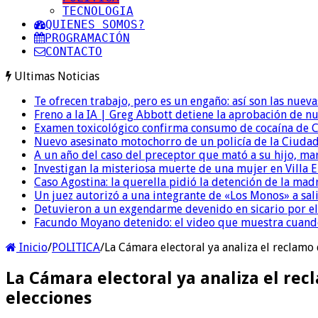
TECNOLOGIA
QUIENES SOMOS?
PROGRAMACIÓN
CONTACTO
Ultimas Noticias
Te ofrecen trabajo, pero es un engaño: así son las nueva
Freno a la IA | Greg Abbott detiene la aprobación de n
Examen toxicológico confirma consumo de cocaína de C
Nuevo asesinato motochorro de un policía de la Ciudad
A un año del caso del preceptor que mató a su hijo, mar
Investigan la misteriosa muerte de una mujer en Villa El
Caso Agostina: la querella pidió la detención de la mad
Un juez autorizó a una integrante de «Los Monos» a sali
Detuvieron a un exgendarme devenido en sicario por e
Facundo Moyano detenido: el video que muestra cuand
Inicio
/
POLITICA
/
La Cámara electoral ya analiza el reclamo
La Cámara electoral ya analiza el rec
elecciones