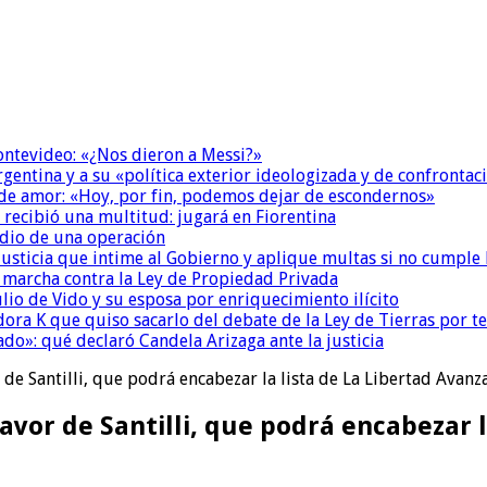
Montevideo: «¿Nos dieron a Messi?»
Argentina y a su «política exterior ideologizada y de confrontac
 de amor: «Hoy, por fin, podemos dejar de escondernos»
 recibió una multitud: jugará en Fiorentina
dio de una operación
la Justicia que intime al Gobierno y aplique multas si no cumple
a marcha contra la Ley de Propiedad Privada
io de Vido y su esposa por enriquecimiento ilícito
ora K que quiso sacarlo del debate de la Ley de Tierras por 
do»: qué declaró Candela Arizaga ante la justicia
 de Santilli, que podrá encabezar la lista de La Libertad Avanz
avor de Santilli, que podrá encabezar l