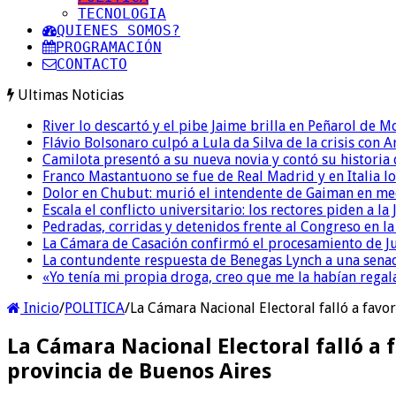
TECNOLOGIA
QUIENES SOMOS?
PROGRAMACIÓN
CONTACTO
Ultimas Noticias
River lo descartó y el pibe Jaime brilla en Peñarol de 
Flávio Bolsonaro culpó a Lula da Silva de la crisis con 
Camilota presentó a su nueva novia y contó su historia
Franco Mastantuono se fue de Real Madrid y en Italia lo
Dolor en Chubut: murió el intendente de Gaiman en me
Escala el conflicto universitario: los rectores piden a 
Pedradas, corridas y detenidos frente al Congreso en l
La Cámara de Casación confirmó el procesamiento de Jul
La contundente respuesta de Benegas Lynch a una senad
«Yo tenía mi propia droga, creo que me la habían regala
Inicio
/
POLITICA
/
La Cámara Nacional Electoral falló a favor
La Cámara Nacional Electoral falló a f
provincia de Buenos Aires