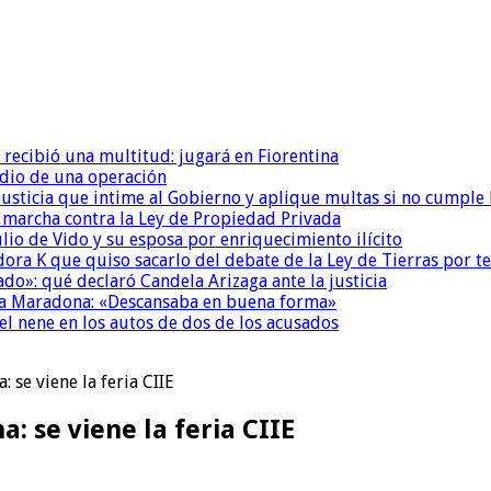
 recibió una multitud: jugará en Fiorentina
dio de una operación
la Justicia que intime al Gobierno y aplique multas si no cumple
a marcha contra la Ley de Propiedad Privada
io de Vido y su esposa por enriquecimiento ilícito
ora K que quiso sacarlo del debate de la Ley de Tierras por 
do»: qué declaró Candela Arizaga ante la justicia
a a Maradona: «Descansaba en buena forma»
el nene en los autos de dos de los acusados
 se viene la feria CIIE
: se viene la feria CIIE