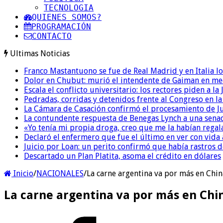
TECNOLOGIA
QUIENES SOMOS?
PROGRAMACIÓN
CONTACTO
Ultimas Noticias
Franco Mastantuono se fue de Real Madrid y en Italia lo
Dolor en Chubut: murió el intendente de Gaiman en me
Escala el conflicto universitario: los rectores piden a 
Pedradas, corridas y detenidos frente al Congreso en l
La Cámara de Casación confirmó el procesamiento de Jul
La contundente respuesta de Benegas Lynch a una senad
«Yo tenía mi propia droga, creo que me la habían regala
Declaró el enfermero que fue el último en ver con vid
Juicio por Loan: un perito confirmó que había rastros d
Descartado un Plan Platita, asoma el crédito en dólares
Inicio
/
NACIONALES
/
La carne argentina va por más en China:
La carne argentina va por más en China