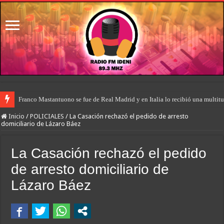
Franco Mastantuono se fue de Real Madrid y en Italia lo recibió una multitu
Dolor en Chubut: murió el intendente de Gaiman en medio de una operació
Inicio
/
POLICIALES
/
La Casación rechazó el pedido de arresto
domiciliario de Lázaro Báez
La Casación rechazó el pedido
de arresto domiciliario de
Lázaro Báez