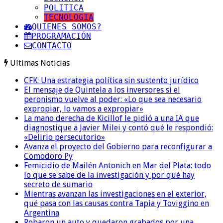
POLITICA
TECNOLOGIA
QUIENES SOMOS?
PROGRAMACIÓN
CONTACTO
Ultimas Noticias
CFK: Una estrategia política sin sustento jurídico
El mensaje de Quintela a los inversores si el
peronismo vuelve al poder: «Lo que sea necesario
expropiar, lo vamos a expropiar»
La mano derecha de Kicillof le pidió a una IA que
diagnostique a Javier Milei y contó qué le respondió:
«Delirio persecutorio»
Avanza el proyecto del Gobierno para reconfigurar a
Comodoro Py
Femicidio de Mailén Antonich en Mar del Plata: todo
lo que se sabe de la investigación y por qué hay
secreto de sumario
Mientras avanzan las investigaciones en el exterior,
qué pasa con las causas contra Tapia y Toviggino en
Argentina
Robaron un auto y quedaron grabados por una