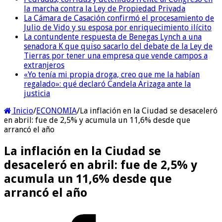
la marcha contra la Ley de Propiedad Privada
La Cámara de Casación confirmó el procesamiento de
Julio de Vido y su esposa por enriquecimiento ilícito
La contundente respuesta de Benegas Lynch a una
senadora K que quiso sacarlo del debate de la Ley de
Tierras por tener una empresa que vende campos a
extranjeros
«Yo tenía mi propia droga, creo que me la habían
regalado»: qué declaró Candela Arizaga ante la
justicia
Inicio
/
ECONOMIA
/
La inflación en la Ciudad se desaceleró
en abril: fue de 2,5% y acumula un 11,6% desde que
arrancó el año
La inflación en la Ciudad se
desaceleró en abril: fue de 2,5% y
acumula un 11,6% desde que
arrancó el año