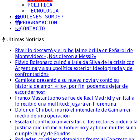
POLITICA
TECNOLOGIA
QUIENES SOMOS?
PROGRAMACIÓN
CONTACTO
Ultimas Noticias
River lo descartó y el pibe Jaime brilla en Peñarol de
Montevideo: «¿Nos dieron a Messi?»
Flávio Bolsonaro culpó a Lula da Silva de la crisis con
Argentina y a su «política exterior ideologizada y de
confrontación»
Camilota presentó a su nueva novia y contó su
historia de amor: «Hoy, por fin, podemos dejar de
escondernos»
Franco Mastantuono se fue de Real Madrid y en Italia
lo recibió una multitud: jugará en Fiorentina
Dolor en Chubut: murió el intendente de Gaiman en
medio de una operación
Escala el conflicto universitario: los rectores piden a la
Justicia que intime al Gobierno y aplique multas si no
cumple la Ley de Fondos
Pedradas, corridas y detenidos frente al Congreso en