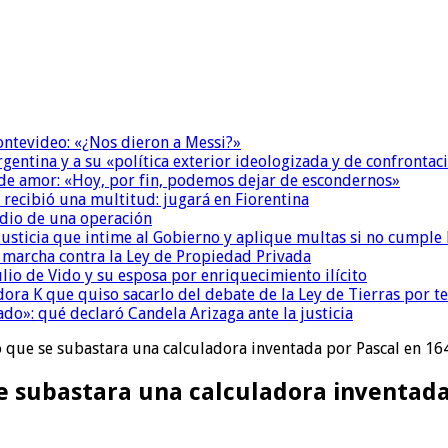
Montevideo: «¿Nos dieron a Messi?»
Argentina y a su «política exterior ideologizada y de confrontac
 de amor: «Hoy, por fin, podemos dejar de escondernos»
 recibió una multitud: jugará en Fiorentina
dio de una operación
la Justicia que intime al Gobierno y aplique multas si no cumple
a marcha contra la Ley de Propiedad Privada
io de Vido y su esposa por enriquecimiento ilícito
ora K que quiso sacarlo del debate de la Ley de Tierras por 
do»: qué declaró Candela Arizaga ante la justicia
ó que se subastara una calculadora inventada por Pascal en 16
se subastara una calculadora inventada