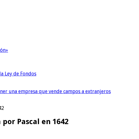
ión»
 la Ley de Fondos
tener una empresa que vende campos a extranjeros
42
 por Pascal en 1642