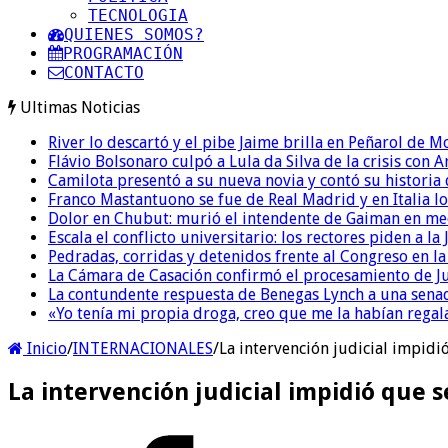
TECNOLOGIA
QUIENES SOMOS?
PROGRAMACIÓN
CONTACTO
Ultimas Noticias
River lo descartó y el pibe Jaime brilla en Peñarol de 
Flávio Bolsonaro culpó a Lula da Silva de la crisis con 
Camilota presentó a su nueva novia y contó su historia
Franco Mastantuono se fue de Real Madrid y en Italia lo
Dolor en Chubut: murió el intendente de Gaiman en me
Escala el conflicto universitario: los rectores piden a 
Pedradas, corridas y detenidos frente al Congreso en l
La Cámara de Casación confirmó el procesamiento de Jul
La contundente respuesta de Benegas Lynch a una senad
«Yo tenía mi propia droga, creo que me la habían regala
Inicio
/
INTERNACIONALES
/
La intervención judicial impidi
La intervención judicial impidió que 