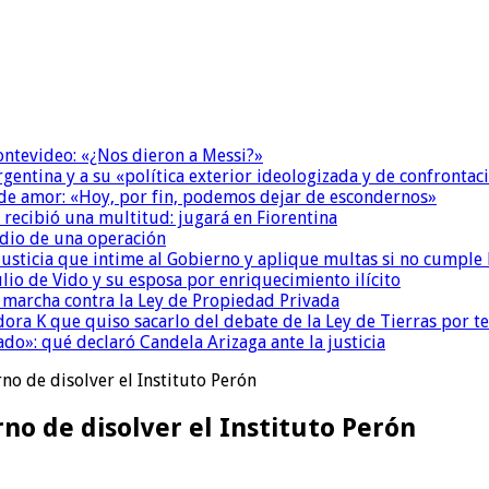
Montevideo: «¿Nos dieron a Messi?»
Argentina y a su «política exterior ideologizada y de confrontac
 de amor: «Hoy, por fin, podemos dejar de escondernos»
 recibió una multitud: jugará en Fiorentina
dio de una operación
la Justicia que intime al Gobierno y aplique multas si no cumple
io de Vido y su esposa por enriquecimiento ilícito
a marcha contra la Ley de Propiedad Privada
ora K que quiso sacarlo del debate de la Ley de Tierras por 
do»: qué declaró Candela Arizaga ante la justicia
rno de disolver el Instituto Perón
rno de disolver el Instituto Perón