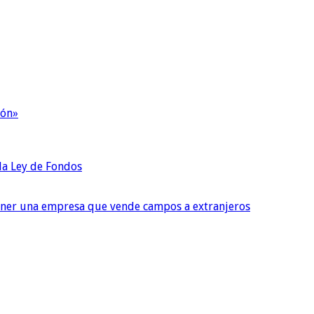
ión»
 la Ley de Fondos
tener una empresa que vende campos a extranjeros