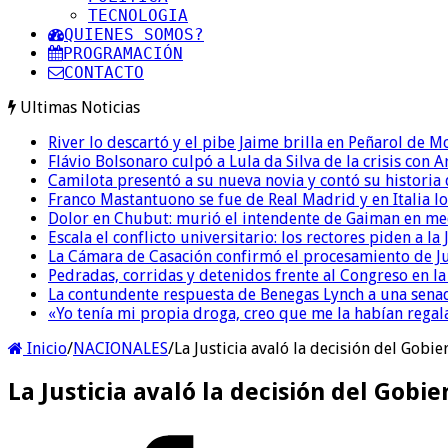
TECNOLOGIA
QUIENES SOMOS?
PROGRAMACIÓN
CONTACTO
Ultimas Noticias
River lo descartó y el pibe Jaime brilla en Peñarol de 
Flávio Bolsonaro culpó a Lula da Silva de la crisis con 
Camilota presentó a su nueva novia y contó su historia
Franco Mastantuono se fue de Real Madrid y en Italia lo
Dolor en Chubut: murió el intendente de Gaiman en me
Escala el conflicto universitario: los rectores piden a 
La Cámara de Casación confirmó el procesamiento de Jul
Pedradas, corridas y detenidos frente al Congreso en l
La contundente respuesta de Benegas Lynch a una senad
«Yo tenía mi propia droga, creo que me la habían regala
Inicio
/
NACIONALES
/
La Justicia avaló la decisión del Gobie
La Justicia avaló la decisión del Gobie