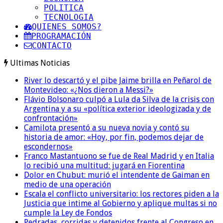
POLITICA
TECNOLOGIA
QUIENES SOMOS?
PROGRAMACIÓN
CONTACTO
Ultimas Noticias
River lo descartó y el pibe Jaime brilla en Peñarol de
Montevideo: «¿Nos dieron a Messi?»
Flávio Bolsonaro culpó a Lula da Silva de la crisis con
Argentina y a su «política exterior ideologizada y de
confrontación»
Camilota presentó a su nueva novia y contó su
historia de amor: «Hoy, por fin, podemos dejar de
escondernos»
Franco Mastantuono se fue de Real Madrid y en Italia
lo recibió una multitud: jugará en Fiorentina
Dolor en Chubut: murió el intendente de Gaiman en
medio de una operación
Escala el conflicto universitario: los rectores piden a la
Justicia que intime al Gobierno y aplique multas si no
cumple la Ley de Fondos
Pedradas, corridas y detenidos frente al Congreso en