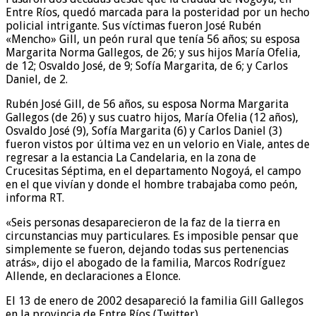
Entre Ríos, quedó marcada para la posteridad por un hecho
policial intrigante. Sus víctimas fueron José Rubén
«Mencho» Gill, un peón rural que tenía 56 años; su esposa
Margarita Norma Gallegos, de 26; y sus hijos María Ofelia,
de 12; Osvaldo José, de 9; Sofía Margarita, de 6; y Carlos
Daniel, de 2.
Rubén José Gill, de 56 años, su esposa Norma Margarita
Gallegos (de 26) y sus cuatro hijos, María Ofelia (12 años),
Osvaldo José (9), Sofía Margarita (6) y Carlos Daniel (3)
fueron vistos por última vez en un velorio en Viale, antes de
regresar a la estancia La Candelaria, en la zona de
Crucesitas Séptima, en el departamento Nogoyá, el campo
en el que vivían y donde el hombre trabajaba como peón,
informa RT.
«Seis personas desaparecieron de la faz de la tierra en
circunstancias muy particulares. Es imposible pensar que
simplemente se fueron, dejando todas sus pertenencias
atrás», dijo el abogado de la familia, Marcos Rodríguez
Allende, en declaraciones a Elonce.
El 13 de enero de 2002 desapareció la familia Gill Gallegos
en la provincia de Entre Ríos (Twitter).